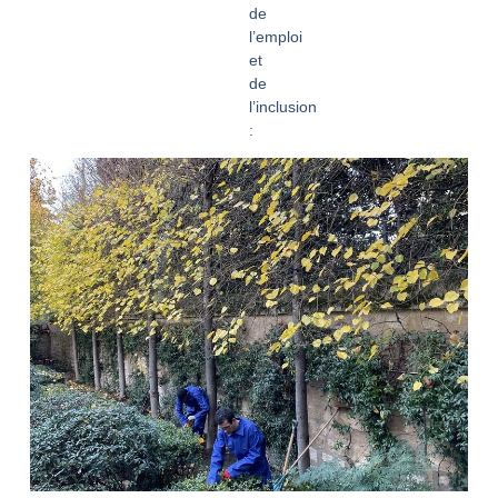
de
l’emploi
et
de
l’inclusion
: