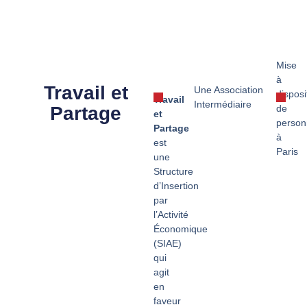
Mise
à
Travail et
Une Association
disposi
Travail
Intermédiaire
Partage
de
et
person
Partage
à
est
Paris
une
Structure
d’Insertion
par
l’Activité
Économique
(SIAE)
qui
agit
en
faveur